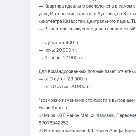
→ Квартира идеально расположена в самом с
улиц Интернациональная и Ауезова, на 3 этаж
кинотеатра Казахстан, центрального парка, ТЦ
→ В квартире со вкусом сделан современный 
Флагман
→ Сутки: 23 900 тг.
15,900тг
→ ночь: 20 900 тг.
→ 4 часов: 12 900 тг.
Для Командированных полный пакет отчетных
→ от 3 суток: 23 900 тг.
→ от 10 суток: 20 900 тг.
*возможно изменение стоимости в выходные
Наши Адреса:
1) Мира 107. Район Маг. «Флагман», Пересеч
87078342253
2) Интернациональная 64. Район Альфа Банк