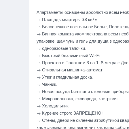
Апартаменты оснащены абсолютно всем необ
→ Площадь квартиры 33 кв/м
→ Белоснежное постельное Белье, Полотенца
→ Ванная комната укомплектована всем необ
упаковке, шампунь и гель для душа в однора
→ одноразовые тапочки.
→ Быстрый безлимитный Wi-Fi.
→ Проектор с Полотном 3 на 1, 8 метра с Дост
→ Стиральная машинка-автомат.
→ Утюг и гладильная доска.
→ Чайник.
→ Новая посуда Luminar и столовые приборы 
→ Микроволновка, сковорода, кастрюля.
→ Холодильник.
→ Курение строго ЗАПРЕЩЕНО!
→ Стены, двери не оклеены атрибутикой кварт
как «съемная», она выглядит как ваша собств