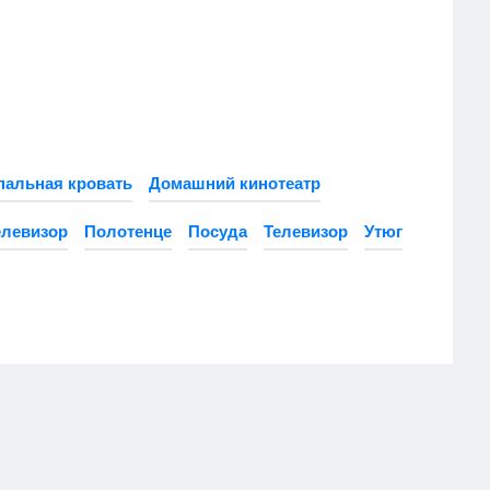
пальная кровать
Домашний кинотеатр
елевизор
Полотенце
Посуда
Телевизор
Утюг