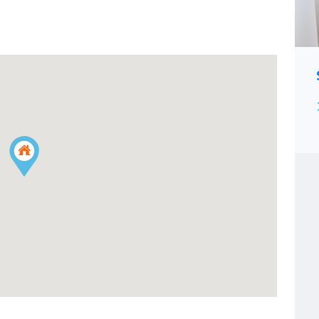
Бохо
19,900тг