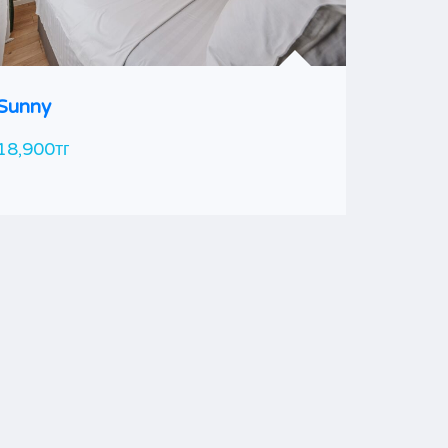
Sunny
Тиффа
18,900тг
23,900т