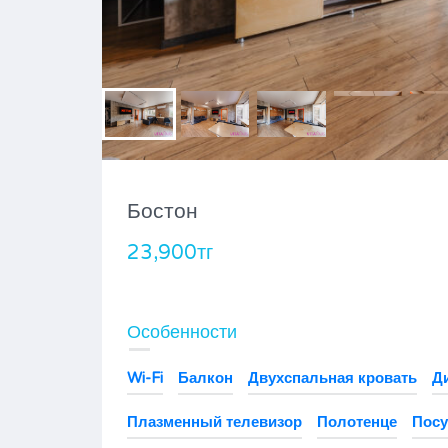
Бостон
23,900тг
Номад 2
Особенности
17,900тг
Wi-Fi
Балкон
Двухспальная кровать
Д
Плазменный телевизор
Полотенце
Посу