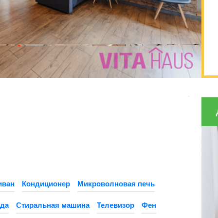
иван
Кондиционер
Микроволновая печь
да
Стиральная машина
Телевизор
Фен